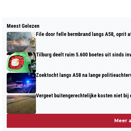
Vorig artikel
Meest Gelezen
POLITIE ZOEKT DADER VAN ZWARE
File door felle bermbrand langs A58, oprit 
MISHANDELING TIJDENS STAPAVOND
Tilburg deelt ruim 5.600 boetes uit sinds i
Zoektocht langs A58 na lange politieachter
Vergeet buitengerechtelijke kosten niet bij
Meer a