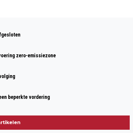
Volgend artikel
DEMONSTRANTEN TREKKEN RODE LIJN
afgesloten
DOOR TILBURG EN ROEPEN OP TOT
SANCTIES TEGEN ISRAËL
nvoering zero-emissiezone
volging
 een beperkte vordering
rtikelen