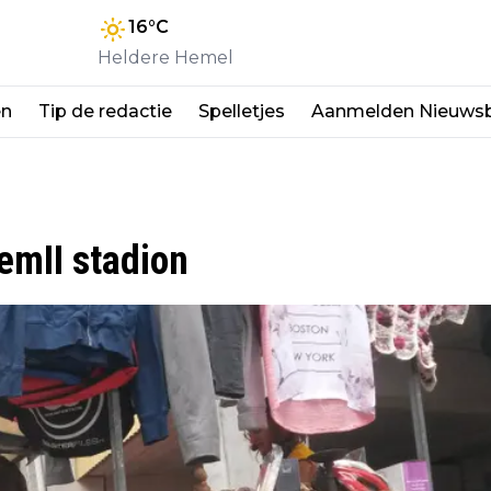
16
°C
Heldere Hemel
en
Tip de redactie
Spelletjes
Aanmelden Nieuwsb
emII stadion