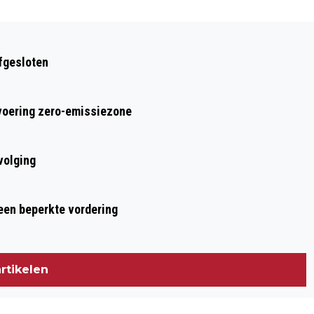
Volgend artikel
XXL VLOOIENMARKT BIJ HET WILLEMII
afgesloten
STADION
nvoering zero-emissiezone
volging
 een beperkte vordering
rtikelen