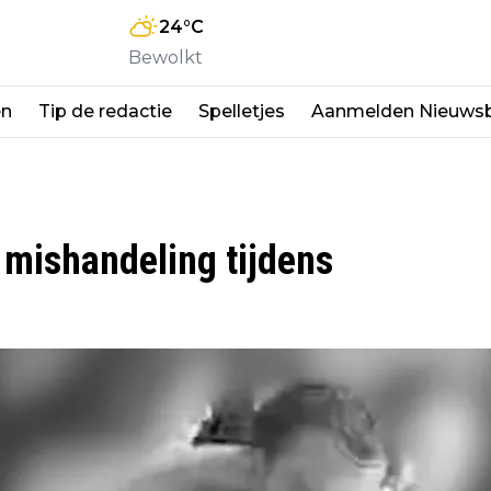
24
°C
Bewolkt
en
Tip de redactie
Spelletjes
Aanmelden Nieuwsb
 mishandeling tijdens