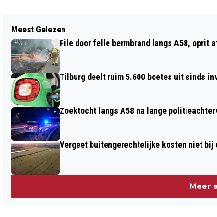
Vorig artikel
Meest Gelezen
NEPMEDEWERKER STEELT SLOFFEN
File door felle bermbrand langs A58, oprit 
SIGARETTEN BIJ TANKSTATION
RINGBAAN-WEST
Tilburg deelt ruim 5.600 boetes uit sinds i
Zoektocht langs A58 na lange politieachter
Vergeet buitengerechtelijke kosten niet bij
Meer a