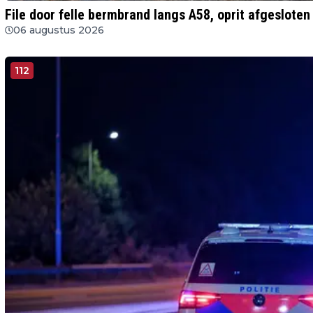
File door felle bermbrand langs A58, oprit afgesloten
06 augustus 2026
112