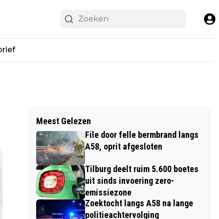
rief
Meest Gelezen
File door felle bermbrand langs
A58, oprit afgesloten
Tilburg deelt ruim 5.600 boetes
uit sinds invoering zero-
emissiezone
Zoektocht langs A58 na lange
politieachtervolging