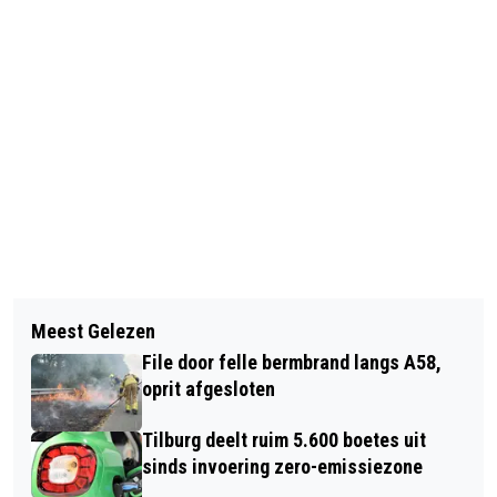
Vorig artikel
Volgend artikel
ANWB: DERTIG WEGENWACHTEN
Meest Gelezen
RAVAGE NA ONGEVAL OP NIEUWE
ACTIEF IN EUROPA DEZE ZOMER
File door felle bermbrand langs A58,
BOSSCHEWEG, TWEE VROUWEN
oprit afgesloten
GEWOND
Tilburg deelt ruim 5.600 boetes uit
sinds invoering zero-emissiezone