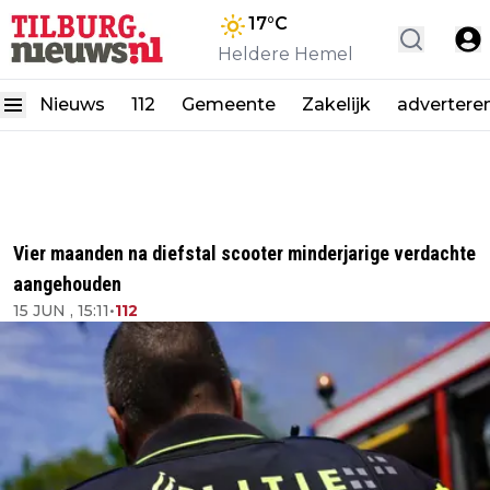
17
°C
Heldere Hemel
Nieuws
112
Gemeente
Zakelijk
advertere
Vier maanden na diefstal scooter minderjarige verdachte
aangehouden
15 JUN , 15:11
•
112