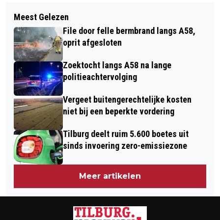
Volgend artikel
FATBIKER STEEKT MAN NEER IN
Meest Gelezen
ONNO HOES WAARNEMEND
CENTRUM
File door felle bermbrand langs A58,
BURGEMEESTER VAN TILBURG
oprit afgesloten
Zoektocht langs A58 na lange
politieachtervolging
Vergeet buitengerechtelijke kosten
niet bij een beperkte vordering
Tilburg deelt ruim 5.600 boetes uit
sinds invoering zero-emissiezone
Meer artikelen