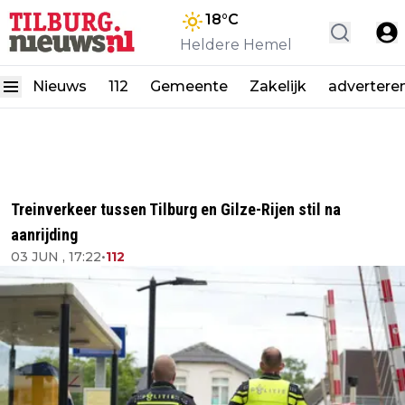
18
°C
Heldere Hemel
Nieuws
112
Gemeente
Zakelijk
advertere
Treinverkeer tussen Tilburg en Gilze-Rijen stil na
aanrijding
03 JUN , 17:22
•
112