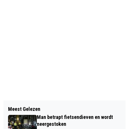
Vorig artikel
Volgend artikel
AUTOMOBILISTE ONWEL OP
Meest Gelezen
INBREKER VLUCHT OP FIETS MAAR
SNELWEG,
Man betrapt fietsendieven en wordt
WORDT AANGEHOUDEN DANKZIJ GPS-
VRACHTWAGENCHAUFFEURS
neergestoken