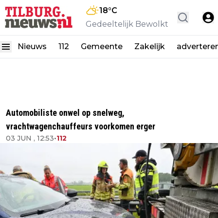
18
°C
Gedeeltelijk Bewolkt
Nieuws
112
Gemeente
Zakelijk
advertere
Automobiliste onwel op snelweg,
vrachtwagenchauffeurs voorkomen erger
03 JUN , 12:53
•
112