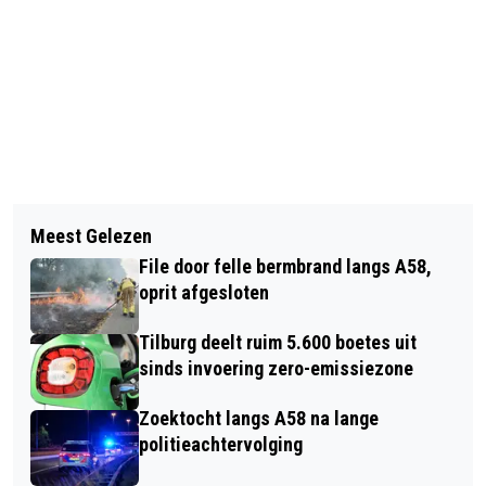
Vorig artikel
Volgend artikel
AVOND4DAAGSE IN TILBURG GROEIT
Meest Gelezen
TREINVERKEER TUSSEN TILBURG EN
DOOR EN KRIJGT EXTRA FEESTELIJKE
File door felle bermbrand langs A58,
GILZE-RIJEN STIL NA AANRIJDING
FINISH
oprit afgesloten
Tilburg deelt ruim 5.600 boetes uit
sinds invoering zero-emissiezone
Zoektocht langs A58 na lange
politieachtervolging