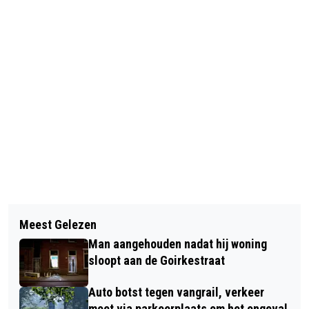
Vorig artikel
Volgend artikel
GEEN VRIJ VAN BAAS MAAR TOCH OP
Meest Gelezen
ERWIN MOLS: 20 JAAR PASSIE VOOR
VAKANTIE. ONTSLAG OP STAANDE
Man aangehouden nadat hij woning
FIETSEN AAN DE BOSSCHEWEG
VOET AFGEWEZEN
sloopt aan de Goirkestraat
Auto botst tegen vangrail, verkeer
moet via parkeerplaats om het ongeval