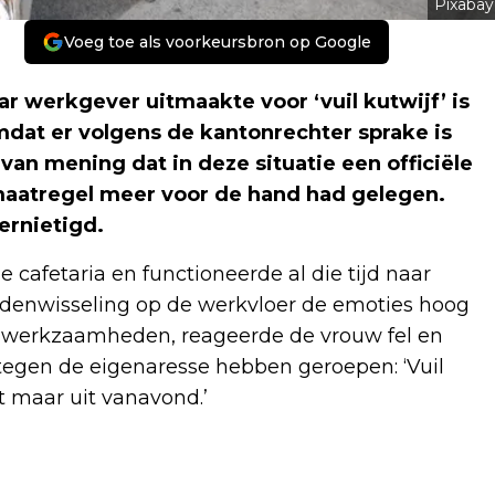
Pixabay
Voeg toe als voorkeursbron op Google
r werkgever uitmaakte voor ‘vuil kutwijf’ is
mdat er volgens de kantonrechter sprake is
van mening dat in deze situatie een officiële
maatregel meer voor de hand had gelegen.
ernietigd.
e cafetaria en functioneerde al die tijd naar
rdenwisseling op de werkvloer de emoties hoog
r werkzaamheden, reageerde de vrouw fel en
ij tegen de eigenaresse hebben geroepen: ‘Vuil
t maar uit vanavond.’