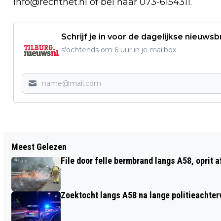
info@rechtnet.nl
of bel naar 073-6154311.
Schrijf je in voor de dagelijkse nieuwsb
s'ochtends om 6 uur in je mailbox
Vorig artikel
Meest Gelezen
GEWONDE BIJ MOGELIJKE STEEKPARTIJ
File door felle bermbrand langs A58, oprit 
SCHUBERTSTRAAT, VERDACHTE
AANGEHOUDEN
Zoektocht langs A58 na lange politieachter