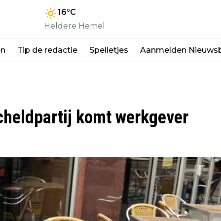
16
°C
Heldere Hemel
en
Tip de redactie
Spelletjes
Aanmelden Nieuwsb
cheldpartij komt werkgever