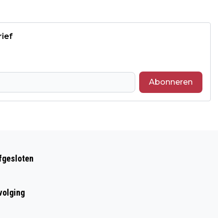
rief
Abonneren
Volgend artikel
GEEN TREINEN TUSSEN TILBURG EN
afgesloten
GILZE-RIJEN VANWEGE AANRIJDING
volging