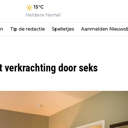
15
°C
Heldere Hemel
en
Tip de redactie
Spelletjes
Aanmelden Nieuwsb
 verkrachting door seks