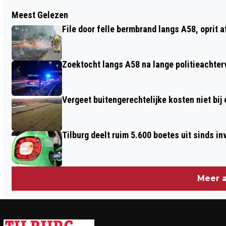
Vorig artikel
Meest Gelezen
OPSLAG IN HOEFAKKERSTRAAT VOL
File door felle bermbrand langs A58, oprit 
LEVENSGEVAARLIJKE STOFFEN
ONTDEKT
Zoektocht langs A58 na lange politieachter
Vergeet buitengerechtelijke kosten niet bij
Tilburg deelt ruim 5.600 boetes uit sinds i
Meer a