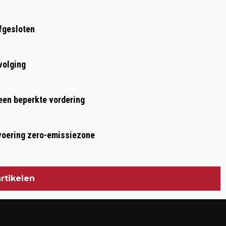
Volgend artikel
KEET UITGEBRAND IN BOSGEBIED,
afgesloten
BRANDWEER TILBURG OPGEROEPEN
volging
 een beperkte vordering
nvoering zero-emissiezone
rtikelen