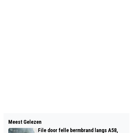
Vorig artikel
Volgend artikel
VERDACHTE AANGEHOUDEN NA
Meest Gelezen
RIVM WAARSCHUWT: OOK VANDAAG
POLITIEACHTERVOLGING,
File door felle bermbrand langs A58,