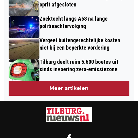
NOG KANS OP SMOG
HELIKOPTER INGEZET
oprit afgesloten
Zoektocht langs A58 na lange
politieachtervolging
Vergeet buitengerechtelijke kosten
niet bij een beperkte vordering
Tilburg deelt ruim 5.600 boetes uit
sinds invoering zero-emissiezone
Meer artikelen