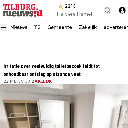
22
°C
Heldere Hemel
Nieuws
112
Gemeente
Zakelijk
advertere
Irritatie over veelvuldig toiletbezoek leidt tot
onhoudbaar ontslag op staande voet
22 MEI , 9:00
•
ZAKELIJK