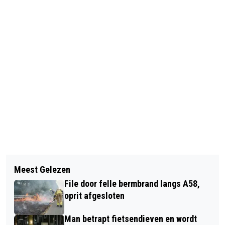
Vorig artikel
Volgend artikel
TILBURGER (48) OMGEKOMEN BIJ
Meest Gelezen
FANS WILLEM II TOCH WELKOM BIJ
ONGEVAL OP A59
File door felle bermbrand langs A58,
PLAY-OFFDUEL IN VOLENDAM
oprit afgesloten
Man betrapt fietsendieven en wordt