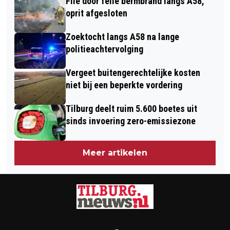
File door felle bermbrand langs A58,
TILBURGERS KIEZEN TEGENWOORDIG
CONTAINER
oprit afgesloten
VOOR EEN COMBINATIE VAN BEIDE IN
Zoektocht langs A58 na lange
HUN VRIJE TIJD
politieachtervolging
Vergeet buitengerechtelijke kosten
niet bij een beperkte vordering
Tilburg deelt ruim 5.600 boetes uit
sinds invoering zero-emissiezone
Meer artikelen