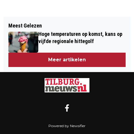
Vorig artikel
Volgend artikel
TILBURGER (31) TIJDENS HET
Meest Gelezen
VERDACHTE VAN MISHANDELING
INBREKEN BETRAPT EN
Hoge temperaturen op komst, kans op
TIJDENS CARNAVAL KRIJGT KANS
AANGEHOUDEN
vijfde regionale hittegolf
ZICH TE MELDEN
Meer artikelen
Powered by Newsifier