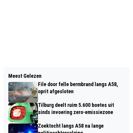
Vorig artikel
Volgend artikel
TENNET EN ENEXIS OPENEN DEUREN
Meest Gelezen
FAMILIEOPSTELLINGEN & THE INNER
TIJDENS OPEN DAG IN TILBURG
File door felle bermbrand langs A58,
CIRCLE ACADEMY
oprit afgesloten
Tilburg deelt ruim 5.600 boetes uit
sinds invoering zero-emissiezone
Zoektocht langs A58 na lange
politieachtervolging