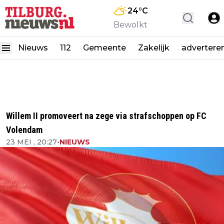
24
°C
Bewolkt
Nieuws
112
Gemeente
Zakelijk
advertere
Willem II promoveert na zege via strafschoppen op FC
Volendam
23 MEI , 20:27
•
NIEUWS