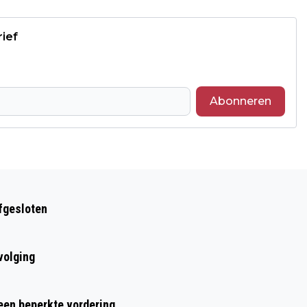
rief
Abonneren
Volgend artikel
DRUKKE WEGEN VERWACHT BIJ START
afgesloten
ZOMERVAKANTIE REGIO ZUID
volging
 een beperkte vordering