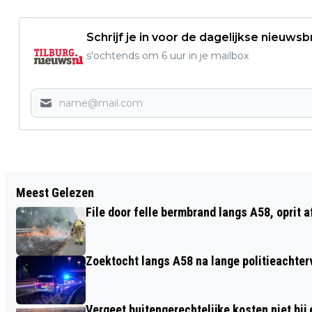
Schrijf je in voor de dagelijkse nieuwsb
s'ochtends om 6 uur in je mailbox
Vorig artikel
Meest Gelezen
TILBURG NIEUWS LANCEERT GRATIS
File door felle bermbrand langs A58, oprit 
EIGEN NIEUWS.NL APP
Zoektocht langs A58 na lange politieachter
Vergeet buitengerechtelijke kosten niet bij