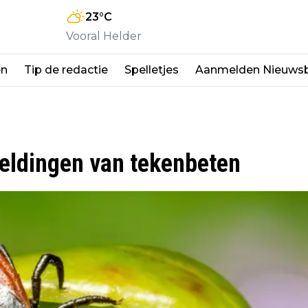
23
°C
Vooral Helder
en
Tip de redactie
Spelletjes
Aanmelden Nieuwsb
meldingen van tekenbeten