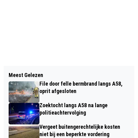
Vorig artikel
Volgend artikel
CONTAINER MET AFVAL IN BRAND OP
Meest Gelezen
KAMPVUUR MOGELIJK OORZAAK VAN
VELDHOVENRING
File door felle bermbrand langs A58,
BRAND LANGS MEIJERIJPAD
oprit afgesloten
Zoektocht langs A58 na lange
politieachtervolging
Vergeet buitengerechtelijke kosten
niet bij een beperkte vordering