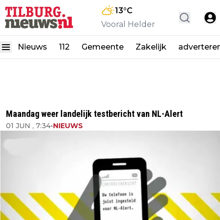
13
°C
Vooral Helder
Nieuws
112
Gemeente
Zakelijk
advertere
Maandag weer landelijk testbericht van NL-Alert
01 JUN , 7:34
•
NIEUWS