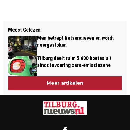
Vorig artikel
Volgend artikel
GROTE STROOMSTORING IN TILBURG
Meest Gelezen
BESTUURDER AANGEHOUDEN NA
EN OMGEVING
Man betrapt fietsendieven en wordt
ONGEVAL OP RINGBAAN-WEST
neergestoken
Tilburg deelt ruim 5.600 boetes uit
sinds invoering zero-emissiezone
Meer artikelen