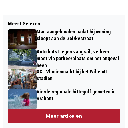
Vorig artikel
Volgend artikel
OPNIEUW MEER MELDINGEN VAN
Meest Gelezen
POLITIE DOET GROOT ONDERZOEK IN
HUISELIJK GEWELD BIJ VEILIG THUIS
Man aangehouden nadat hij woning
WONING CENTRUM TILBURG
sloopt aan de Goirkestraat
Auto botst tegen vangrail, verkeer
moet via parkeerplaats om het ongeval
heen
XXL Vlooienmarkt bij het WillemII
stadion
Vierde regionale hittegolf gemeten in
Brabant
Meer artikelen