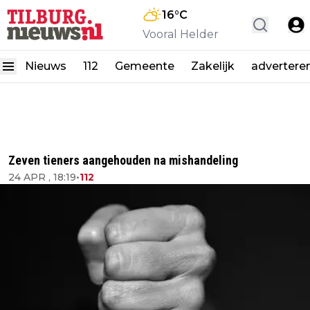
16
°C
Vooral Helder
Nieuws
112
Gemeente
Zakelijk
advertere
Zeven tieners aangehouden na mishandeling
24 APR , 18:19
•
112