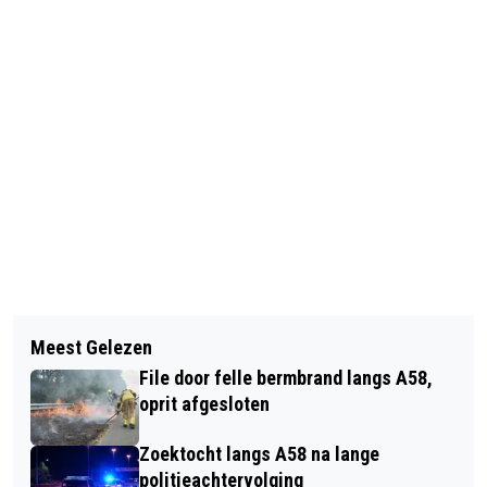
Vorig artikel
Volgend artikel
OPENING STADSPARK OUDE DIJK OP
Meest Gelezen
TROPISCHE HITTE, LATER CODE GEEL
30 MEI
File door felle bermbrand langs A58,
VANWEGE ONWEERSBUIEN
oprit afgesloten
Zoektocht langs A58 na lange
politieachtervolging