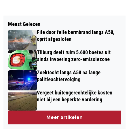
Vorig artikel
Volgend artikel
WEERONLINE: 2025 IN TOP VIER
Meest Gelezen
LIMONADEWESP WEER OP 1 IN
WARMSTE ZOMERS OOIT GEMETEN
File door felle bermbrand langs A58,
NATIONALE WESPENTELLING
oprit afgesloten
Tilburg deelt ruim 5.600 boetes uit
sinds invoering zero-emissiezone
Zoektocht langs A58 na lange
politieachtervolging
Vergeet buitengerechtelijke kosten
niet bij een beperkte vordering
Meer artikelen