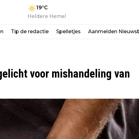
19
°C
Heldere Hemel
en
Tip de redactie
Spelletjes
Aanmelden Nieuwsb
elicht voor mishandeling van