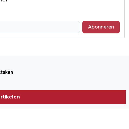
Abonneren
Volgend artikel
VERNIELINGEN TIJDENS
stoken
JAARWISSELING IN TILBURG: POLITIE
ZOEKT VERDACHTEN
rtikelen