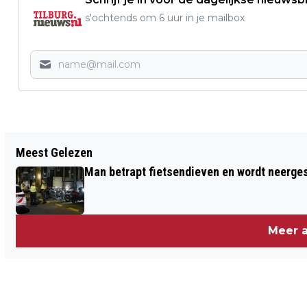
s'ochtends om 6 uur in je mailbox
Vorig artikel
Meest Gelezen
KAMPVUUR MOGELIJK OORZAAK VAN
Man betrapt fietsendieven en wordt neerge
BRAND LANGS MEIJERIJPAD
Meer a