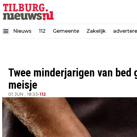
Nieuws
112
Gemeente
Zakelijk
adverter
Twee minderjarigen van bed g
meisje
01 JUN , 18:33
•
112