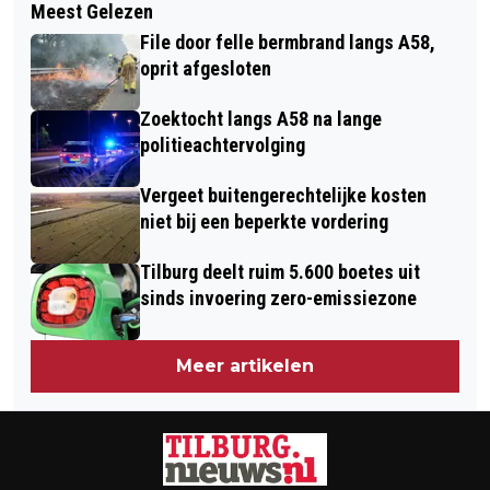
Meest Gelezen
KINKAJOU ONTSNAPT UIT
ERNSTIGE CRASH RINGBAAN-NOORD,
File door felle bermbrand langs A58,
DIERENPARK EN VERSTOPT ZICH IN
BESTUURDER ONDER INVLOED
oprit afgesloten
CONTAINER
Zoektocht langs A58 na lange
politieachtervolging
Vergeet buitengerechtelijke kosten
niet bij een beperkte vordering
Tilburg deelt ruim 5.600 boetes uit
sinds invoering zero-emissiezone
Meer artikelen