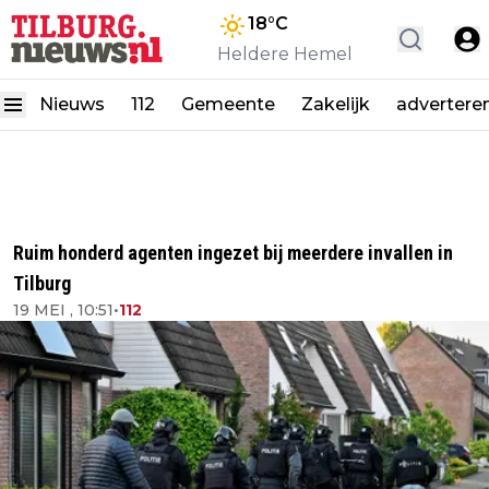
18
°C
Heldere Hemel
Nieuws
112
Gemeente
Zakelijk
advertere
Ruim honderd agenten ingezet bij meerdere invallen in
Tilburg
19 MEI , 10:51
•
112