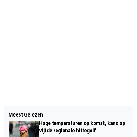
Vorig artikel
Volgend artikel
DIGITAAL OF BUITEN? STEEDS MEER
Meest Gelezen
PROVINCIE NOORD-BRABANT ZET
TILBURGERS KIEZEN TEGENWOORDIG
Hoge temperaturen op komst, kans op
KOERS NAAR TOEKOMSTBESTENDIG
VOOR EEN COMBINATIE VAN BEIDE IN
vijfde regionale hittegolf