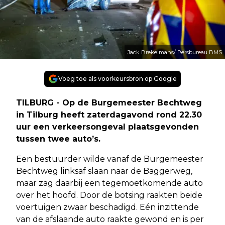
Jack Brekelmans/ Persbureau BMS
Voeg toe als voorkeursbron op Google
TILBURG
- Op de Burgemeester Bechtweg
in Tilburg heeft zaterdagavond rond 22.30
uur een verkeersongeval plaatsgevonden
tussen twee auto’s.
Een bestuurder wilde vanaf de Burgemeester
Bechtweg linksaf slaan naar de Baggerweg,
maar zag daarbij een tegemoetkomende auto
over het hoofd. Door de botsing raakten beide
voertuigen zwaar beschadigd. Eén inzittende
van de afslaande auto raakte gewond en is per