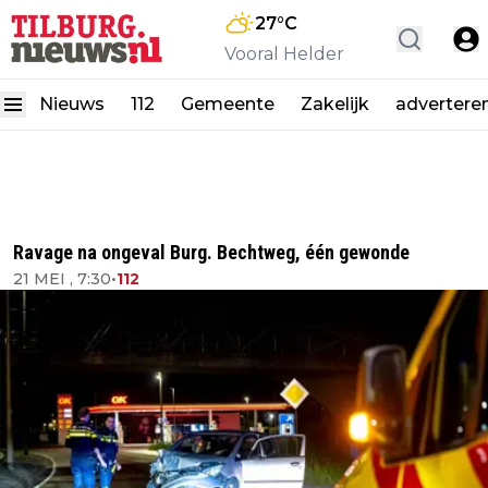
27
°C
Vooral Helder
Nieuws
112
Gemeente
Zakelijk
advertere
Ravage na ongeval Burg. Bechtweg, één gewonde
21 MEI , 7:30
•
112