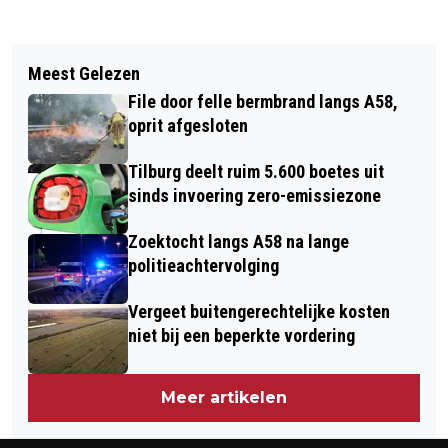
Vorig artikel
Volgend artikel
HOOGSTE PUNT NIEUWBOUW ETZ
Meest Gelezen
VEEL SCHADE EN TWEE GEWONDEN
BEREIKT: NIEUWE FASE VAN START
File door felle bermbrand langs A58,
NA ONGEVAL OP BURG.
oprit afgesloten
LETSCHERTWEG
Tilburg deelt ruim 5.600 boetes uit
sinds invoering zero-emissiezone
Zoektocht langs A58 na lange
politieachtervolging
Vergeet buitengerechtelijke kosten
niet bij een beperkte vordering
Meer artikelen