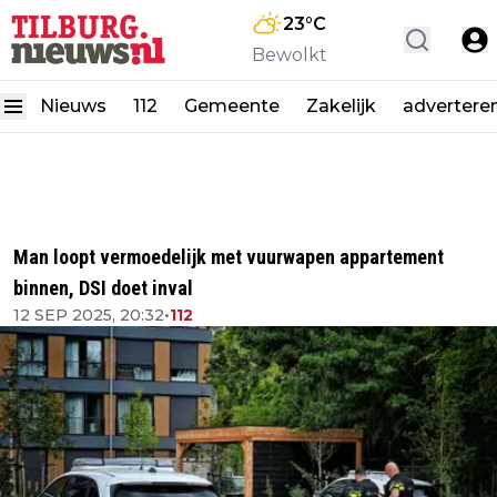
23
°C
Bewolkt
Nieuws
112
Gemeente
Zakelijk
advertere
Man loopt vermoedelijk met vuurwapen appartement
binnen, DSI doet inval
12 SEP 2025, 20:32
•
112