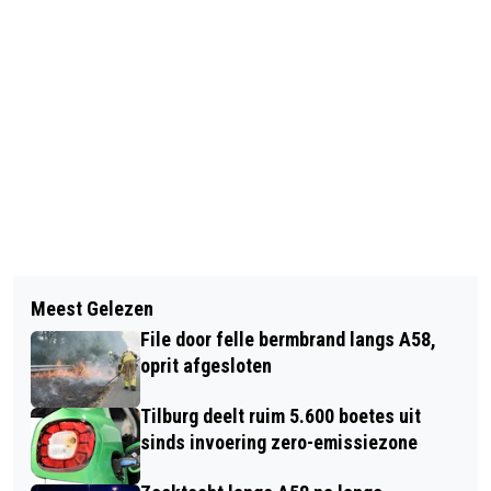
Vorig artikel
Volgend artikel
MAN ZWAARGEWOND AANGETROFFEN
Meest Gelezen
TIEN DAGEN KERMISPLEZIER MET
IN AUTO LANGS HUIBEVENDREEF
File door felle bermbrand langs A58,
'ZWIEREN & ZWAAIEN'
oprit afgesloten
Tilburg deelt ruim 5.600 boetes uit
sinds invoering zero-emissiezone