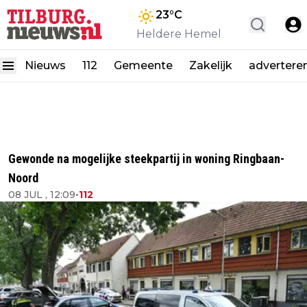
23
°C
Heldere Hemel
Nieuws
112
Gemeente
Zakelijk
advertere
Gewonde na mogelijke steekpartij in woning Ringbaan-
Noord
08 JUL , 12:09
•
112