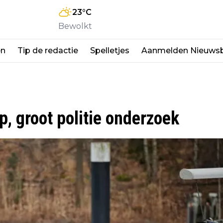
23
°C
Bewolkt
en
Tip de redactie
Spelletjes
Aanmelden Nieuwsb
, groot politie onderzoek