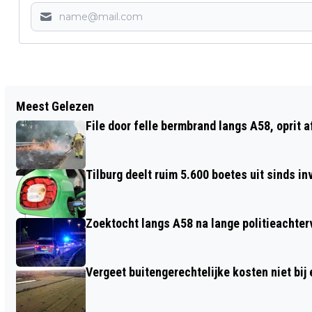
Vorig artikel
Meest Gelezen
VEEL SCHADE NA ONGEVAL TUSSEN
File door felle bermbrand langs A58, oprit 
AUTO EN BESTELBUS, BESTUURDER MET
POLITIE MEE
Tilburg deelt ruim 5.600 boetes uit sinds i
Zoektocht langs A58 na lange politieachter
Vergeet buitengerechtelijke kosten niet bij