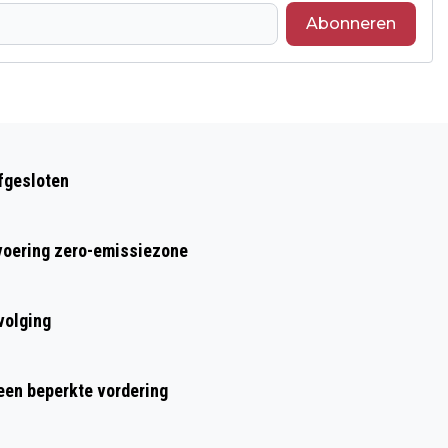
Abonneren
Volgend artikel
ONDERZOEK NAAR WATEROVERLAST EN
afgesloten
INFILTRATIEVOORZIENINGEN
nvoering zero-emissiezone
volging
 een beperkte vordering